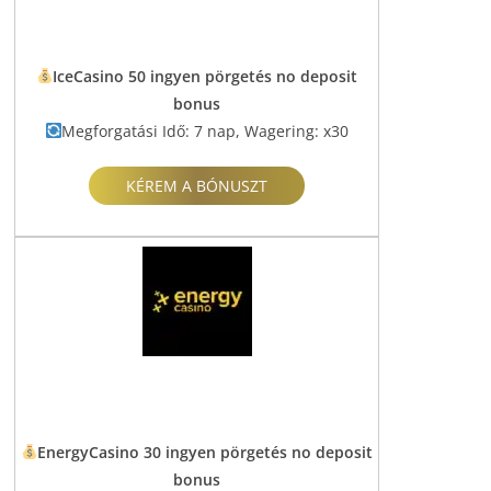
IceCasino 50 ingyen pörgetés no deposit
bonus
Megforgatási Idő: 7 nap, Wagering: x30
KÉREM A BÓNUSZT
EnergyCasino 30 ingyen pörgetés no deposit
bonus