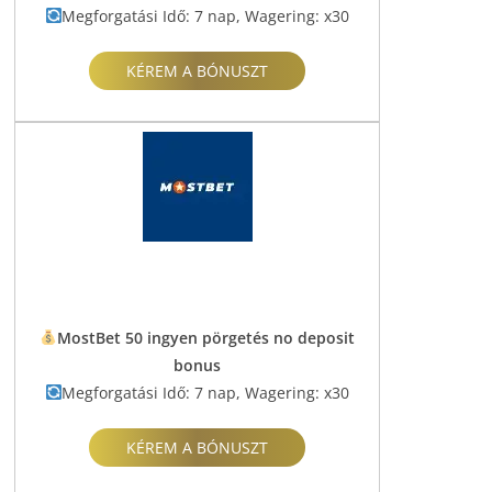
Megforgatási Idő: 7 nap, Wagering: x30
KÉREM A BÓNUSZT
MostBet 50 ingyen pörgetés no deposit
bonus
Megforgatási Idő: 7 nap, Wagering: x30
KÉREM A BÓNUSZT