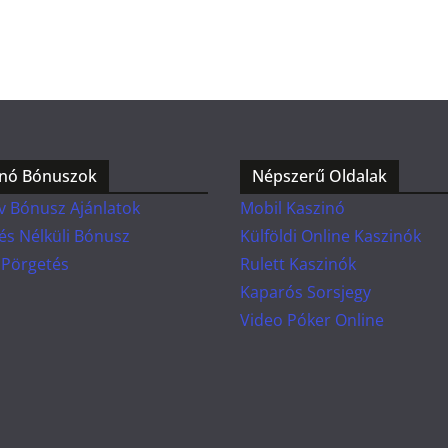
inó Bónuszok
Népszerű Oldalak
ív Bónusz Ajánlatok
Mobil Kaszinó
tés Nélküli Bónusz
Külföldi Online Kaszinók
 Pörgetés
Rulett Kaszinók
Kaparós Sorsjegy
Video Póker Online