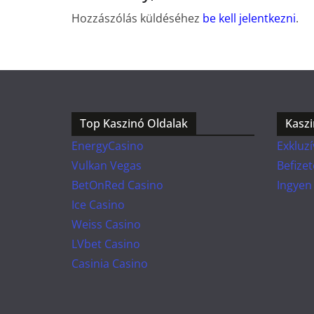
Hozzászólás küldéséhez
be kell jelentkezni
.
Top Kaszinó Oldalak
Kasz
EnergyCasino
Exkluz
Vulkan Vegas
Befize
BetOnRed Casino
Ingyen
Ice Casino
Weiss Casino
LVbet Casino
Casinia Casino