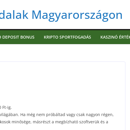
ldalak Magyarországon
 DEPOSIT BONUS
KRIPTO SPORTFOGADÁS
KASZINÓ ÉRTÉ
Ft-ig.
o világában. Ha még nem próbáltad vagy csak nagyon régen,
tékosok minősége, másrészt a megbízható szoftverük és a