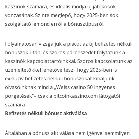
kaszinók számára, és ideális módja új játékosok
vonzásának. Szinte meglepő, hogy 2025-ben sok
szolgáltató lemond erről a bónusztípusról.
Folyamatosan vizsgáljuk a piacot az új befizetés nélküli
bónuszok után, és szoros párbeszédet folytatunk a
kaszinók kapcsolattartóinkkal. Szoros kapcsolatunk az
üzemeltetőkkel lehetővé teszi, hogy 2025-ben is
exkluzív befizetés nélküli bónuszokat kínáljunk
olvasóinknak mind a „Weiss casino 50 ingyenes
pörgetések”– csak a bitcoinkaszino.com látogatói
számára.
Befizetés nélküli bónusz aktiválása
Általában a bónusz aktiválása nem igényel semmilyen