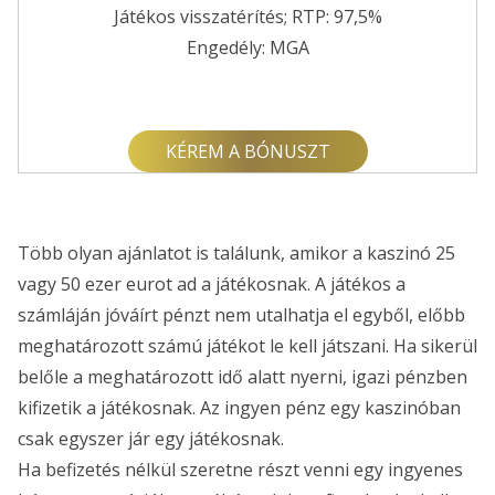
Játékos visszatérítés; RTP: 97,5%
Engedély: MGA
KÉREM A BÓNUSZT
Több olyan ajánlatot is találunk, amikor a kaszinó 25
vagy 50 ezer eurot ad a játékosnak. A játékos a
számláján jóváírt pénzt nem utalhatja el egyből, előbb
meghatározott számú játékot le kell játszani. Ha sikerül
belőle a meghatározott idő alatt nyerni, igazi pénzben
kifizetik a játékosnak. Az ingyen pénz egy kaszinóban
csak egyszer jár egy játékosnak.
Ha befizetés nélkül szeretne részt venni egy ingyenes