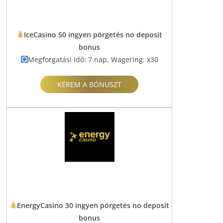
IceCasino 50 ingyen pörgetés no deposit
bonus
Megforgatási Idő: 7 nap, Wagering: x30
KÉREM A BÓNUSZT
EnergyCasino 30 ingyen pörgetés no deposit
bonus