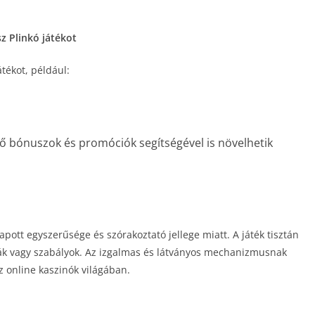
sz Plinkó játékot
tékot, például:
ő bónuszok és promóciók segítségével is növelhetik
pott egyszerűsége és szórakoztató jellege miatt. A játék tisztán
iák vagy szabályok. Az izgalmas és látványos mechanizmusnak
z online kaszinók világában.