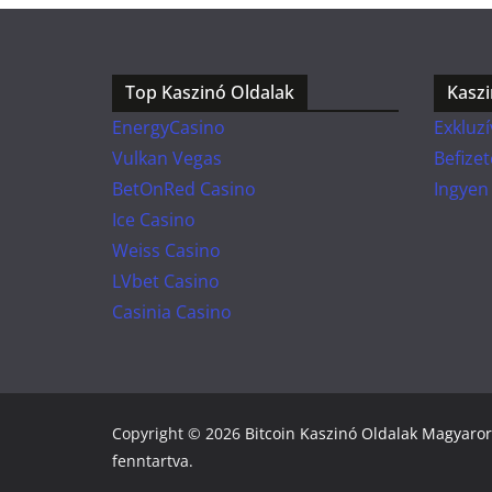
Top Kaszinó Oldalak
Kasz
EnergyCasino
Exkluz
Vulkan Vegas
Befize
BetOnRed Casino
Ingyen
Ice Casino
Weiss Casino
LVbet Casino
Casinia Casino
Copyright © 2026
Bitcoin Kaszinó Oldalak Magyaro
fenntartva.