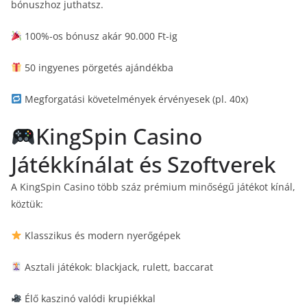
bónuszhoz juthatsz.
100%-os bónusz akár 90.000 Ft-ig
50 ingyenes pörgetés ajándékba
Megforgatási követelmények érvényesek (pl. 40x)
KingSpin Casino
Játékkínálat és Szoftverek
A KingSpin Casino több száz prémium minőségű játékot kínál,
köztük:
Klasszikus és modern nyerőgépek
Asztali játékok: blackjack, rulett, baccarat
Élő kaszinó valódi krupiékkal