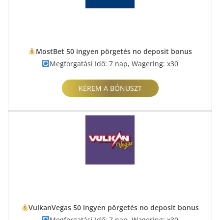
MostBet 50 ingyen pörgetés no deposit bonus
Megforgatási Idő: 7 nap, Wagering: x30
KÉREM A BÓNUSZT
VulkanVegas 50 ingyen pörgetés no deposit bonus
Megforgatási Idő: 7 nap, Wagering: x30