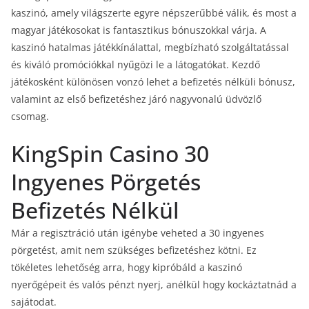
kaszinó, amely világszerte egyre népszerűbbé válik, és most a
magyar játékosokat is fantasztikus bónuszokkal várja. A
kaszinó hatalmas játékkínálattal, megbízható szolgáltatással
és kiváló promóciókkal nyűgözi le a látogatókat. Kezdő
játékosként különösen vonzó lehet a befizetés nélküli bónusz,
valamint az első befizetéshez járó nagyvonalú üdvözlő
csomag.
KingSpin Casino 30
Ingyenes Pörgetés
Befizetés Nélkül
Már a regisztráció után igénybe veheted a 30 ingyenes
pörgetést, amit nem szükséges befizetéshez kötni. Ez
tökéletes lehetőség arra, hogy kipróbáld a kaszinó
nyerőgépeit és valós pénzt nyerj, anélkül hogy kockáztatnád a
sajátodat.