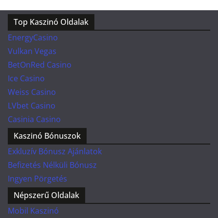
Top Kaszinó Oldalak
EnergyCasino
Vulkan Vegas
BetOnRed Casino
Ice Casino
Weiss Casino
LVbet Casino
Casinia Casino
Kaszinó Bónuszok
Exkluzív Bónusz Ajánlatok
Befizetés Nélküli Bónusz
Ingyen Pörgetés
Népszerű Oldalak
Mobil Kaszinó