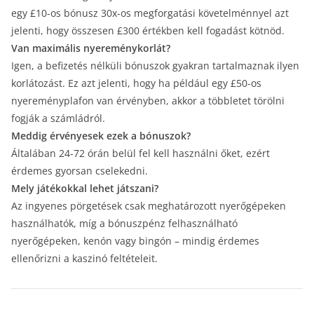
egy £10-os bónusz 30x-os megforgatási követelménnyel azt
jelenti, hogy összesen £300 értékben kell fogadást kötnöd.
Van maximális nyereménykorlát?
Igen, a befizetés nélküli bónuszok gyakran tartalmaznak ilyen
korlátozást. Ez azt jelenti, hogy ha például egy £50-os
nyereményplafon van érvényben, akkor a többletet törölni
fogják a számládról.
Meddig érvényesek ezek a bónuszok?
Általában 24-72 órán belül fel kell használni őket, ezért
érdemes gyorsan cselekedni.
Mely játékokkal lehet játszani?
Az ingyenes pörgetések csak meghatározott nyerőgépeken
használhatók, míg a bónuszpénz felhasználható
nyerőgépeken, kenón vagy bingón – mindig érdemes
ellenőrizni a kaszinó feltételeit.