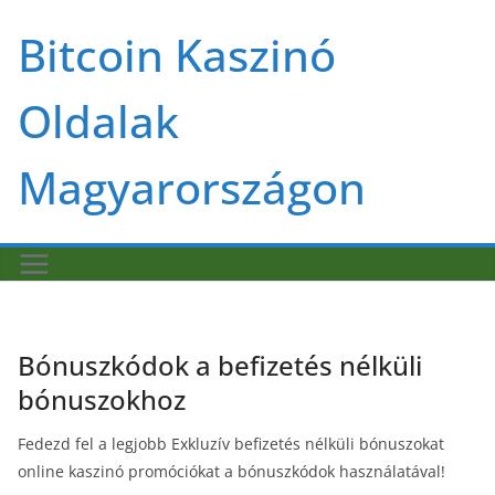
Skip
Bitcoin Kaszinó
to
content
Oldalak
Magyarországon
Bónuszkódok a befizetés nélküli
bónuszokhoz
Fedezd fel a legjobb Exkluzív befizetés nélküli bónuszokat
online kaszinó promóciókat a bónuszkódok használatával!