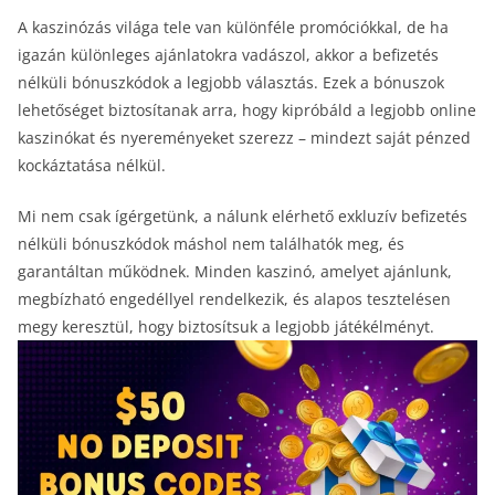
A kaszinózás világa tele van különféle promóciókkal, de ha
igazán különleges ajánlatokra vadászol, akkor a befizetés
nélküli bónuszkódok a legjobb választás. Ezek a bónuszok
lehetőséget biztosítanak arra, hogy kipróbáld a legjobb online
kaszinókat és nyereményeket szerezz – mindezt saját pénzed
kockáztatása nélkül.
Mi nem csak ígérgetünk, a nálunk elérhető exkluzív befizetés
nélküli bónuszkódok máshol nem találhatók meg, és
garantáltan működnek. Minden kaszinó, amelyet ajánlunk,
megbízható engedéllyel rendelkezik, és alapos tesztelésen
megy keresztül, hogy biztosítsuk a legjobb játékélményt.