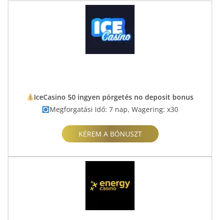
IceCasino 50 ingyen pörgetés no deposit bonus
Megforgatási Idő: 7 nap, Wagering: x30
KÉREM A BÓNUSZT