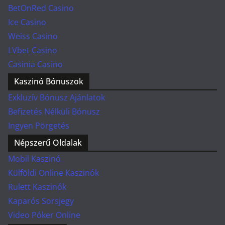
BetOnRed Casino
Ice Casino
Weiss Casino
LVbet Casino
Casinia Casino
Kaszinó Bónuszok
Exkluzív Bónusz Ajánlatok
Befizetés Nélküli Bónusz
Ingyen Pörgetés
Népszerű Oldalak
Mobil Kaszinó
Külföldi Online Kaszinók
Rulett Kaszinók
Kaparós Sorsjegy
Video Póker Online