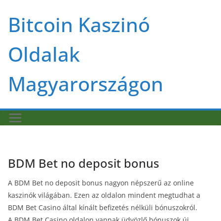
Skip
Bitcoin Kaszinó
to
content
Oldalak
Magyarországon
BDM Bet no deposit bonus
A BDM Bet no deposit bonus nagyon népszerű az online
kaszinók világában. Ezen az oldalon mindent megtudhat a
BDM Bet Casino által kínált befizetés nélküli bónuszokról.
A BDM Bet Casino oldalon vannak üdvözlő bónuszok új