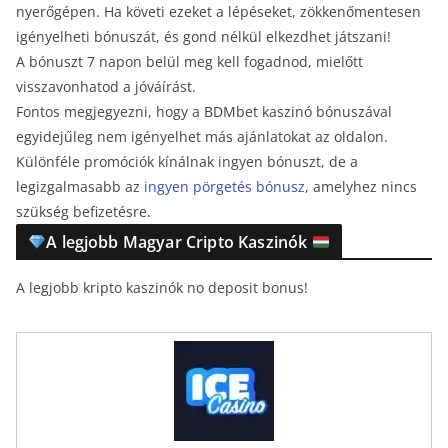
nyerőgépen. Ha követi ezeket a lépéseket, zökkenőmentesen
igényelheti bónuszát, és gond nélkül elkezdhet játszani!
A bónuszt 7 napon belül meg kell fogadnod, mielőtt
visszavonhatod a jóváírást.
Fontos megjegyezni, hogy a BDMbet kaszinó bónuszával
egyidejűleg nem igényelhet más ajánlatokat az oldalon.
Különféle promóciók kínálnak ingyen bónuszt, de a
legizgalmasabb az
ingyen pörgetés bónusz
, amelyhez nincs
szükség befizetésre.
A legjobb Magyar Cripto Kaszinók
A legjobb kripto kaszinók no deposit bonus!