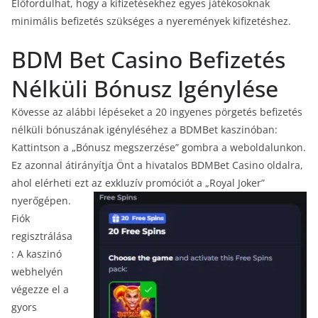
Előfordulhat, hogy a kifizetésekhez egyes játékosoknak
minimális befizetés szükséges a nyeremények kifizetéshez.
BDM Bet Casino Befizetés
Nélküli Bónusz Igénylése
Kövesse az alábbi lépéseket a 20 ingyenes pörgetés befizetés
nélküli bónuszának igényléséhez a BDMBet kaszinóban:
Kattintson a „Bónusz megszerzése” gombra a weboldalunkon.
Ez azonnal átirányítja Önt a hivatalos BDMBet Casino oldalra,
ahol elérheti ezt az exkluzív promóciót a „Royal Joker”
nyerőgépen.
Fiók
regisztrálása
: A kaszinó
webhelyén
végezze el a
gyors