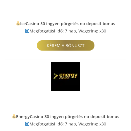
IceCasino 50 ingyen pörgetés no deposit bonus
Megforgatási Idő: 7 nap, Wagering: x30
KÉREM A BÓNUSZT
EnergyCasino 30 ingyen pörgetés no deposit bonus
Megforgatási Idő: 7 nap, Wagering: x30